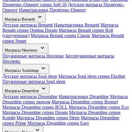
Промтекс-Ориент серии Soft 18
Детские матрасы Промтекс-
Ориент
Наматрасники Промтекс-Ориент
Матрасы Benartti
Детские матрасы Benartti
Наматрасники Benartti
Матрасы
Benatti серии Optima Dream
Матрасы Benatti серии Roll
(скрученные)
Матрасы Benatti серии Classic
Матрасы Benatti
серии Smart
Матрасы Неолюкс
Пружинные матрасы Неолюкс
Беспружинные матрасы
Неолюкс
Матрасы Soulsleep
Детские матрасы Soul sleep
Матрасы Soul sleep серии Ekoline
Пружинные матрасы Soul sleep
Матрасы Dreamline
Детские матрасы Dreamline
Наматрасники Dreamline
Матрасы
Dreamline серии эконом
Матрасы Dreamline серии Bonnel
Матрасы Dreamline серии ROLL
Матрасы Dreamline серии Eco
Матрасы Dreamline серии Dream
Матрасы Dreamline серии
Kombi
Матрасы Dreamline серии Sleep
Матрасы Dreamline
серии Prime
Матрасы Dreamline серии Easy