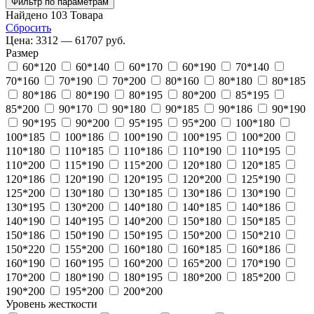
Фильтр по параметрам
Найдено
103
Товара
Сбросить
Цена:
3312 — 61707 руб.
Размер
60*120
60*140
60*170
60*190
70*140
70*160
70*190
70*200
80*160
80*180
80*185
80*186
80*190
80*195
80*200
85*195
85*200
90*170
90*180
90*185
90*186
90*190
90*195
90*200
95*195
95*200
100*180
100*185
100*186
100*190
100*195
100*200
110*180
110*185
110*186
110*190
110*195
110*200
115*190
115*200
120*180
120*185
120*186
120*190
120*195
120*200
125*190
125*200
130*180
130*185
130*186
130*190
130*195
130*200
140*180
140*185
140*186
140*190
140*195
140*200
150*180
150*185
150*186
150*190
150*195
150*200
150*210
150*220
155*200
160*180
160*185
160*186
160*190
160*195
160*200
165*200
170*190
170*200
180*190
180*195
180*200
185*200
190*200
195*200
200*200
Уровень жесткости