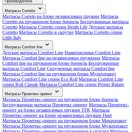
Производители
Матрасы Corretto
Матрасы Correto на блоке независимых пружин
Матрасы
Corretto на пружинном блоке боннель
Беспружинные матрасы
Corretto
Матрасы Corretto серии Heath Life
Детские матрасы
Corretto
Матрасы Corretto в скрутке
Матрасы Corretto серии
Little Italy
Матрасы Comfort line
Детские матрасы Comfort Line
Наматрасники Comfort Line
Матрасы Comfort line на независимых пружинах
Матрасы
Comfort line на пружинном блоке боннель
Беспружинные
матрасы Comfort Line
Скрученные матрасы Comfort line
Матрасы Comfort line на пружинном блоке Мультипакет
Матрасы Comfort Line серии Eco Roll
Матрасы Comfort Line
серии Roll Classik
Матрасы Comfort Line серии Promo Balans
Матрасы Промтекс-ориент
Матрасы Промтекс-ориент на пружинном блоке боннель
Беспружинные матрасы Промтекс-ориент
Матрасы Промтекс-
ориент на блоке независимых пружин TFK
Матрасы
Промтекс-ориент на блоке независимых пружин Duet
Матрасы Промтекс-ориент на пружинном блоке Микропакет
Матрасы Промтекс-ориент на пружинном блоке Мультипакет
Матрасы Промтекс-ориент беспружинные в скрутке
Матрасы