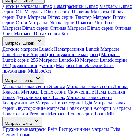
Матрасы Dimax
Детские матрасы Dimax
Наматрасники Dimax
Матрасы Dimax
серии OK
Матрасы Dimax серии Практик
Матрасы Dimax
серии Твин
Матрасы Dimax серии Твистер
Матрасы Dimax
серии Онли
Матрасы Dimax серии Практик Чип Ролл
Матрасы Dimax серии Оптима
Матрасы Dimax серии Оптима
Лайт
Матрасы Dimax серии Биг
Матрасы Luntek
Детские матрасы Luntek
Наматрасники Luntek
Матрасы
Luntek серии Support (беспружинные матрасы)
Матрасы
Luntek серии 256
Матрасы Luntek-18
Матрасы Luntek серии
DP (пружина в пружине)
Матрасы Luntek серии 625 с
пружинами Multipocket
Матрасы Lonax
Матрасы Lonax серии Эконом
Матрасы Lonax серии Лонакс
Классик
Матрасы Lonax серии Скрученные
Наматрасники
Lonax
Детские матрасы Lonax
Матрасы Lonax серии
Беспружинные
Матрасы Lonax серии Light
Матрасы Lonax
серии Двусторонние
Матрасы Lonax серии Ассорти
Матрасы
Lonax серии Premium
Матрасы Lonax серии Foam Mix
Матрасы Evita
Пружинные матрасы Evita
Беспружинные матрасы Evita
Серия Промо