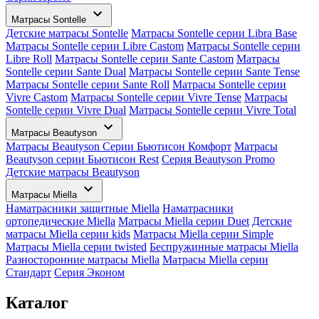
Матрасы Sontelle
Детские матрасы Sontelle
Матрасы Sontelle серии Libra Base
Матрасы Sontelle серии Libre Castom
Матрасы Sontelle серии
Libre Roll
Матрасы Sontelle серии Sante Castom
Матрасы
Sontelle серии Sante Dual
Матрасы Sontelle серии Sante Tense
Матрасы Sontelle серии Sante Roll
Матрасы Sontelle серии
Vivre Castom
Матрасы Sontelle серии Vivre Tense
Матрасы
Sontelle серии Vivre Dual
Матрасы Sontelle серии Vivre Total
Матрасы Beautyson
Матрасы Beautyson Серии Бьютисон Комфорт
Матрасы
Beautyson серии Бьютисон Rest
Серия Beautyson Promo
Детские матрасы Beautyson
Матрасы Miella
Наматрасники защитные Miella
Наматрасники
ортопедические Miella
Матрасы Miella серии Duet
Детские
матрасы Miella серии kids
Матрасы Miella серии Simple
Матрасы Miella серии twisted
Беспружинные матрасы Miella
Разносторонние матрасы Miella
Матрасы Miella серии
Стандарт
Серия Эконом
Каталог