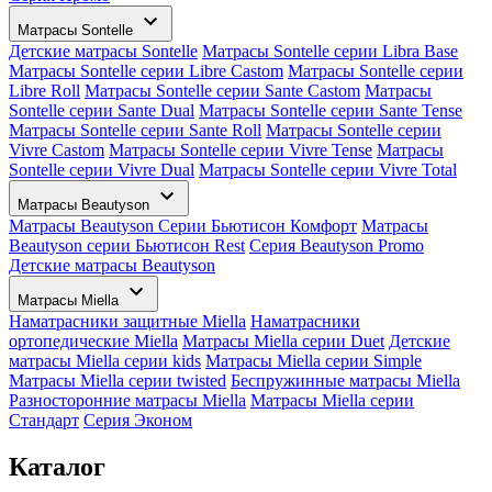
Матрасы Sontelle
Детские матрасы Sontelle
Матрасы Sontelle серии Libra Base
Матрасы Sontelle серии Libre Castom
Матрасы Sontelle серии
Libre Roll
Матрасы Sontelle серии Sante Castom
Матрасы
Sontelle серии Sante Dual
Матрасы Sontelle серии Sante Tense
Матрасы Sontelle серии Sante Roll
Матрасы Sontelle серии
Vivre Castom
Матрасы Sontelle серии Vivre Tense
Матрасы
Sontelle серии Vivre Dual
Матрасы Sontelle серии Vivre Total
Матрасы Beautyson
Матрасы Beautyson Серии Бьютисон Комфорт
Матрасы
Beautyson серии Бьютисон Rest
Серия Beautyson Promo
Детские матрасы Beautyson
Матрасы Miella
Наматрасники защитные Miella
Наматрасники
ортопедические Miella
Матрасы Miella серии Duet
Детские
матрасы Miella серии kids
Матрасы Miella серии Simple
Матрасы Miella серии twisted
Беспружинные матрасы Miella
Разносторонние матрасы Miella
Матрасы Miella серии
Стандарт
Серия Эконом
Каталог