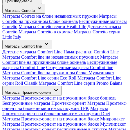
Производители
Матрасы Corretto
Матрасы Correto на блоке независимых пружин
Матрасы
Corretto на пружинном блоке боннель
Беспружинные матрасы
Corretto
Матрасы Corretto серии Heath Life
Детские матрасы
Corretto
Матрасы Corretto в скрутке
Матрасы Corretto серии
Little Italy
Матрасы Comfort line
Детские матрасы Comfort Line
Наматрасники Comfort Line
Матрасы Comfort line на независимых пружинах
Матрасы
Comfort line на пружинном блоке боннель
Беспружинные
матрасы Comfort Line
Скрученные матрасы Comfort line
Матрасы Comfort line на пружинном блоке Мультипакет
Матрасы Comfort Line серии Eco Roll
Матрасы Comfort Line
серии Roll Classik
Матрасы Comfort Line серии Promo Balans
Матрасы Промтекс-ориент
Матрасы Промтекс-ориент на пружинном блоке боннель
Беспружинные матрасы Промтекс-ориент
Матрасы Промтекс-
ориент на блоке независимых пружин TFK
Матрасы
Промтекс-ориент на блоке независимых пружин Duet
Матрасы Промтекс-ориент на пружинном блоке Микропакет
Матрасы Промтекс-ориент на пружинном блоке Мультипакет
Матрасы Промтекс-ориент беспружинные в скрутке
Матрасы