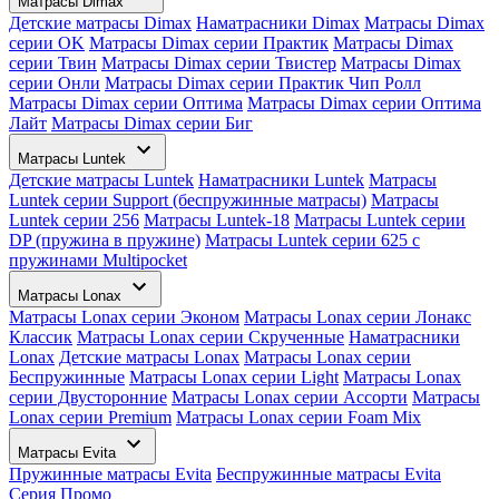
Матрасы Dimax
Детские матрасы Dimax
Наматрасники Dimax
Матрасы Dimax
серии OK
Матрасы Dimax серии Практик
Матрасы Dimax
серии Твин
Матрасы Dimax серии Твистер
Матрасы Dimax
серии Онли
Матрасы Dimax серии Практик Чип Ролл
Матрасы Dimax серии Оптима
Матрасы Dimax серии Оптима
Лайт
Матрасы Dimax серии Биг
Матрасы Luntek
Детские матрасы Luntek
Наматрасники Luntek
Матрасы
Luntek серии Support (беспружинные матрасы)
Матрасы
Luntek серии 256
Матрасы Luntek-18
Матрасы Luntek серии
DP (пружина в пружине)
Матрасы Luntek серии 625 с
пружинами Multipocket
Матрасы Lonax
Матрасы Lonax серии Эконом
Матрасы Lonax серии Лонакс
Классик
Матрасы Lonax серии Скрученные
Наматрасники
Lonax
Детские матрасы Lonax
Матрасы Lonax серии
Беспружинные
Матрасы Lonax серии Light
Матрасы Lonax
серии Двусторонние
Матрасы Lonax серии Ассорти
Матрасы
Lonax серии Premium
Матрасы Lonax серии Foam Mix
Матрасы Evita
Пружинные матрасы Evita
Беспружинные матрасы Evita
Серия Промо