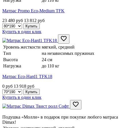
Нагрузка
до 110 кг
Матрас Promo Eco-Medium TFK
23 480 руб
13 812
руб
Купить в один клик
Уровень жесткости
мягкий, средний
Тип
на независимых пружинах
Высота
24 см
Нагрузка
до 110 кг
Матрас Eco-Hard1 TFK18
0 руб
13 918
руб
Купить в один клик
Подушка «Молли» в подарок при покупке любого матраса
Dimax!