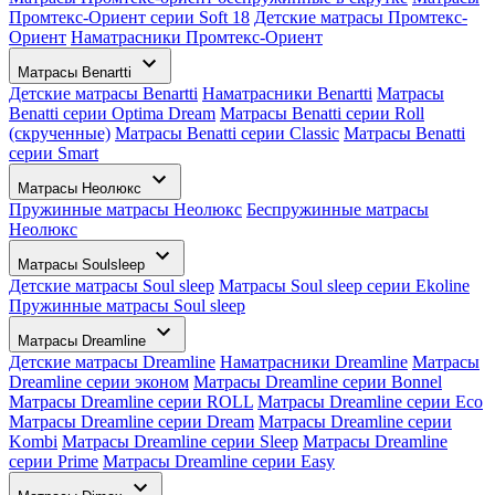
Промтекс-Ориент серии Soft 18
Детские матрасы Промтекс-
Ориент
Наматрасники Промтекс-Ориент
Матрасы Benartti
Детские матрасы Benartti
Наматрасники Benartti
Матрасы
Benatti серии Optima Dream
Матрасы Benatti серии Roll
(скрученные)
Матрасы Benatti серии Classic
Матрасы Benatti
серии Smart
Матрасы Неолюкс
Пружинные матрасы Неолюкс
Беспружинные матрасы
Неолюкс
Матрасы Soulsleep
Детские матрасы Soul sleep
Матрасы Soul sleep серии Ekoline
Пружинные матрасы Soul sleep
Матрасы Dreamline
Детские матрасы Dreamline
Наматрасники Dreamline
Матрасы
Dreamline серии эконом
Матрасы Dreamline серии Bonnel
Матрасы Dreamline серии ROLL
Матрасы Dreamline серии Eco
Матрасы Dreamline серии Dream
Матрасы Dreamline серии
Kombi
Матрасы Dreamline серии Sleep
Матрасы Dreamline
серии Prime
Матрасы Dreamline серии Easy