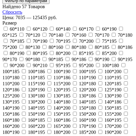
Фильтр по параметрам
Найдено
57
Товаров
Сбросить
Цена:
7035 — 125435 руб.
Размер
60*110
60*120
60*140
60*170
60*190
65*125
70*120
70*140
70*160
70*170
70*180
70*185
70*190
70*195
70*200
75*195
75*200
80*130
80*160
80*180
80*185
80*186
80*190
80*195
80*200
85*195
85*200
90*170
90*180
90*185
90*186
90*190
90*195
90*200
90*210
95*195
95*200
100*180
100*185
100*186
100*190
100*195
100*200
110*180
110*185
110*186
110*190
110*195
110*200
115*190
115*200
120*180
120*185
120*186
120*190
120*195
120*200
125*190
125*200
130*180
130*185
130*186
130*190
130*195
130*200
140*180
140*185
140*186
140*190
140*195
140*200
150*180
150*185
150*186
150*190
150*195
150*200
155*200
160*180
160*185
160*186
160*190
160*195
160*200
160*220
165*200
170*190
170*200
180*190
180*195
180*200
185*200
190*200