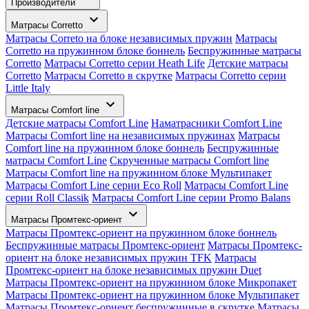
Производители
Матрасы Corretto
Матрасы Correto на блоке независимых пружин
Матрасы
Corretto на пружинном блоке боннель
Беспружинные матрасы
Corretto
Матрасы Corretto серии Heath Life
Детские матрасы
Corretto
Матрасы Corretto в скрутке
Матрасы Corretto серии
Little Italy
Матрасы Comfort line
Детские матрасы Comfort Line
Наматрасники Comfort Line
Матрасы Comfort line на независимых пружинах
Матрасы
Comfort line на пружинном блоке боннель
Беспружинные
матрасы Comfort Line
Скрученные матрасы Comfort line
Матрасы Comfort line на пружинном блоке Мультипакет
Матрасы Comfort Line серии Eco Roll
Матрасы Comfort Line
серии Roll Classik
Матрасы Comfort Line серии Promo Balans
Матрасы Промтекс-ориент
Матрасы Промтекс-ориент на пружинном блоке боннель
Беспружинные матрасы Промтекс-ориент
Матрасы Промтекс-
ориент на блоке независимых пружин TFK
Матрасы
Промтекс-ориент на блоке независимых пружин Duet
Матрасы Промтекс-ориент на пружинном блоке Микропакет
Матрасы Промтекс-ориент на пружинном блоке Мультипакет
Матрасы Промтекс-ориент беспружинные в скрутке
Матрасы