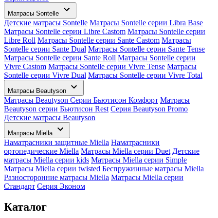
Матрасы Sontelle
Детские матрасы Sontelle
Матрасы Sontelle серии Libra Base
Матрасы Sontelle серии Libre Castom
Матрасы Sontelle серии
Libre Roll
Матрасы Sontelle серии Sante Castom
Матрасы
Sontelle серии Sante Dual
Матрасы Sontelle серии Sante Tense
Матрасы Sontelle серии Sante Roll
Матрасы Sontelle серии
Vivre Castom
Матрасы Sontelle серии Vivre Tense
Матрасы
Sontelle серии Vivre Dual
Матрасы Sontelle серии Vivre Total
Матрасы Beautyson
Матрасы Beautyson Серии Бьютисон Комфорт
Матрасы
Beautyson серии Бьютисон Rest
Серия Beautyson Promo
Детские матрасы Beautyson
Матрасы Miella
Наматрасники защитные Miella
Наматрасники
ортопедические Miella
Матрасы Miella серии Duet
Детские
матрасы Miella серии kids
Матрасы Miella серии Simple
Матрасы Miella серии twisted
Беспружинные матрасы Miella
Разносторонние матрасы Miella
Матрасы Miella серии
Стандарт
Серия Эконом
Каталог