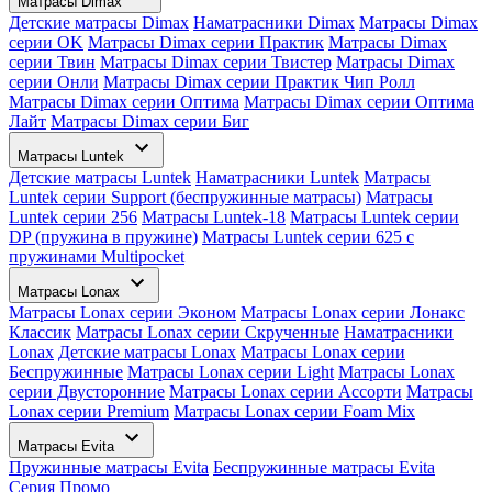
Матрасы Dimax
Детские матрасы Dimax
Наматрасники Dimax
Матрасы Dimax
серии OK
Матрасы Dimax серии Практик
Матрасы Dimax
серии Твин
Матрасы Dimax серии Твистер
Матрасы Dimax
серии Онли
Матрасы Dimax серии Практик Чип Ролл
Матрасы Dimax серии Оптима
Матрасы Dimax серии Оптима
Лайт
Матрасы Dimax серии Биг
Матрасы Luntek
Детские матрасы Luntek
Наматрасники Luntek
Матрасы
Luntek серии Support (беспружинные матрасы)
Матрасы
Luntek серии 256
Матрасы Luntek-18
Матрасы Luntek серии
DP (пружина в пружине)
Матрасы Luntek серии 625 с
пружинами Multipocket
Матрасы Lonax
Матрасы Lonax серии Эконом
Матрасы Lonax серии Лонакс
Классик
Матрасы Lonax серии Скрученные
Наматрасники
Lonax
Детские матрасы Lonax
Матрасы Lonax серии
Беспружинные
Матрасы Lonax серии Light
Матрасы Lonax
серии Двусторонние
Матрасы Lonax серии Ассорти
Матрасы
Lonax серии Premium
Матрасы Lonax серии Foam Mix
Матрасы Evita
Пружинные матрасы Evita
Беспружинные матрасы Evita
Серия Промо