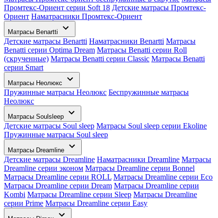
Промтекс-Ориент серии Soft 18
Детские матрасы Промтекс-
Ориент
Наматрасники Промтекс-Ориент
Матрасы Benartti
Детские матрасы Benartti
Наматрасники Benartti
Матрасы
Benatti серии Optima Dream
Матрасы Benatti серии Roll
(скрученные)
Матрасы Benatti серии Classic
Матрасы Benatti
серии Smart
Матрасы Неолюкс
Пружинные матрасы Неолюкс
Беспружинные матрасы
Неолюкс
Матрасы Soulsleep
Детские матрасы Soul sleep
Матрасы Soul sleep серии Ekoline
Пружинные матрасы Soul sleep
Матрасы Dreamline
Детские матрасы Dreamline
Наматрасники Dreamline
Матрасы
Dreamline серии эконом
Матрасы Dreamline серии Bonnel
Матрасы Dreamline серии ROLL
Матрасы Dreamline серии Eco
Матрасы Dreamline серии Dream
Матрасы Dreamline серии
Kombi
Матрасы Dreamline серии Sleep
Матрасы Dreamline
серии Prime
Матрасы Dreamline серии Easy