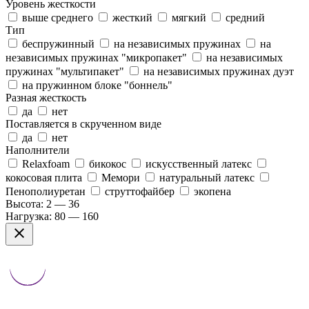
Уровень жесткости
выше среднего
жесткий
мягкий
средний
Тип
беспружинный
на независимых пружинах
на
независимых пружинах "микропакет"
на независимых
пружинах "мультипакет"
на независимых пружинах дуэт
на пружинном блоке "боннель"
Разная жесткость
да
нет
Поставляется в скрученном виде
да
нет
Наполнители
Relaxfoam
бикокос
искусственный латекс
кокосовая плита
Мемори
натуральный латекс
Пенополиуретан
струттофайбер
экопена
Высота:
2 — 36
Нагрузка:
80 — 160