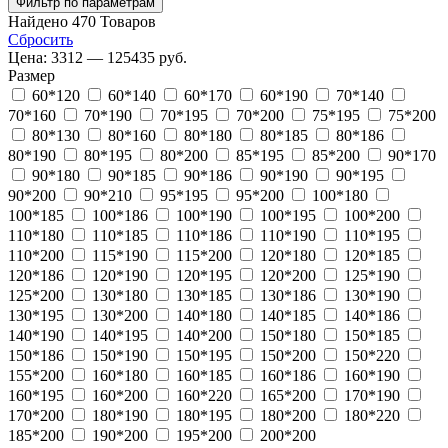
Фильтр по параметрам
Найдено
470
Товаров
Сбросить
Цена:
3312 — 125435 руб.
Размер
60*120
60*140
60*170
60*190
70*140
70*160
70*190
70*195
70*200
75*195
75*200
80*130
80*160
80*180
80*185
80*186
80*190
80*195
80*200
85*195
85*200
90*170
90*180
90*185
90*186
90*190
90*195
90*200
90*210
95*195
95*200
100*180
100*185
100*186
100*190
100*195
100*200
110*180
110*185
110*186
110*190
110*195
110*200
115*190
115*200
120*180
120*185
120*186
120*190
120*195
120*200
125*190
125*200
130*180
130*185
130*186
130*190
130*195
130*200
140*180
140*185
140*186
140*190
140*195
140*200
150*180
150*185
150*186
150*190
150*195
150*200
150*220
155*200
160*180
160*185
160*186
160*190
160*195
160*200
160*220
165*200
170*190
170*200
180*190
180*195
180*200
180*220
185*200
190*200
195*200
200*200