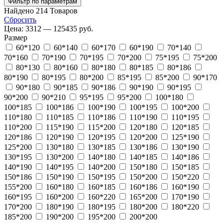
Фильтр по параметрам
Найдено
214
Товаров
Сбросить
Цена:
3312 — 125435 руб.
Размер
60*120
60*140
60*170
60*190
70*140
70*160
70*190
70*195
70*200
75*195
75*200
80*130
80*160
80*180
80*185
80*186
80*190
80*195
80*200
85*195
85*200
90*170
90*180
90*185
90*186
90*190
90*195
90*200
90*210
95*195
95*200
100*180
100*185
100*186
100*190
100*195
100*200
110*180
110*185
110*186
110*190
110*195
110*200
115*190
115*200
120*180
120*185
120*186
120*190
120*195
120*200
125*190
125*200
130*180
130*185
130*186
130*190
130*195
130*200
140*180
140*185
140*186
140*190
140*195
140*200
150*180
150*185
150*186
150*190
150*195
150*200
150*220
155*200
160*180
160*185
160*186
160*190
160*195
160*200
160*220
165*200
170*190
170*200
180*190
180*195
180*200
180*220
185*200
190*200
195*200
200*200