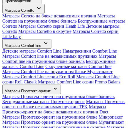
Производители
Матрасы Corretto
Матрасы Correto на блоке независимых пружин
Матрасы
Corretto на пружинном блоке боннель
Беспружинные матрасы
Corretto
Матрасы Corretto серии Heath Life
Детские матрасы
Corretto
Матрасы Corretto в скрутке
Матрасы Corretto серии
Little Italy
Матрасы Comfort line
Детские матрасы Comfort Line
Наматрасники Comfort Line
Матрасы Comfort line на независимых пружинах
Матрасы
Comfort line на пружинном блоке боннель
Беспружинные
матрасы Comfort Line
Скрученные матрасы Comfort line
Матрасы Comfort line на пружинном блоке Мультипакет
Матрасы Comfort Line серии Eco Roll
Матрасы Comfort Line
серии Roll Classik
Матрасы Comfort Line серии Promo Balans
Матрасы Промтекс-ориент
Матрасы Промтекс-ориент на пружинном блоке боннель
Беспружинные матрасы Промтекс-ориент
Матрасы Промтекс-
ориент на блоке независимых пружин TFK
Матрасы
Промтекс-ориент на блоке независимых пружин Duet
Матрасы Промтекс-ориент на пружинном блоке Микропакет
Матрасы Промтекс-ориент на пружинном блоке Мультипакет
Матрасы Промтекс-ориент беспружинные в скрутке
Матрасы