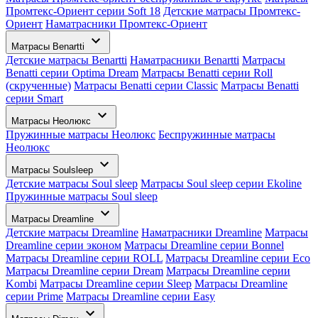
Промтекс-Ориент серии Soft 18
Детские матрасы Промтекс-
Ориент
Наматрасники Промтекс-Ориент
Матрасы Benartti
Детские матрасы Benartti
Наматрасники Benartti
Матрасы
Benatti серии Optima Dream
Матрасы Benatti серии Roll
(скрученные)
Матрасы Benatti серии Classic
Матрасы Benatti
серии Smart
Матрасы Неолюкс
Пружинные матрасы Неолюкс
Беспружинные матрасы
Неолюкс
Матрасы Soulsleep
Детские матрасы Soul sleep
Матрасы Soul sleep серии Ekoline
Пружинные матрасы Soul sleep
Матрасы Dreamline
Детские матрасы Dreamline
Наматрасники Dreamline
Матрасы
Dreamline серии эконом
Матрасы Dreamline серии Bonnel
Матрасы Dreamline серии ROLL
Матрасы Dreamline серии Eco
Матрасы Dreamline серии Dream
Матрасы Dreamline серии
Kombi
Матрасы Dreamline серии Sleep
Матрасы Dreamline
серии Prime
Матрасы Dreamline серии Easy