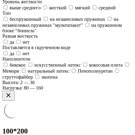
Уровень жесткости
выше среднего
жесткий
мягкий
средний
Тип
беспружинный
на независимых пружинах
на
независимых пружинах "мультипакет"
на пружинном
блоке "боннель"
Разная жесткость
да
нет
Поставляется в скрученном виде
да
нет
Наполнители
бикокос
искусственный латекс
кокосовая плита
Мемори
натуральный латекс
Пенополиуретан
струттофайбер
экопена
Высота:
2 — 36
Нагрузка:
80 — 160
100*200