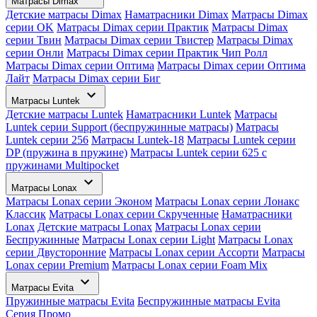
Матрасы Dimax
Детские матрасы Dimax
Наматрасники Dimax
Матрасы Dimax
серии OK
Матрасы Dimax серии Практик
Матрасы Dimax
серии Твин
Матрасы Dimax серии Твистер
Матрасы Dimax
серии Онли
Матрасы Dimax серии Практик Чип Ролл
Матрасы Dimax серии Оптима
Матрасы Dimax серии Оптима
Лайт
Матрасы Dimax серии Биг
Матрасы Luntek
Детские матрасы Luntek
Наматрасники Luntek
Матрасы
Luntek серии Support (беспружинные матрасы)
Матрасы
Luntek серии 256
Матрасы Luntek-18
Матрасы Luntek серии
DP (пружина в пружине)
Матрасы Luntek серии 625 с
пружинами Multipocket
Матрасы Lonax
Матрасы Lonax серии Эконом
Матрасы Lonax серии Лонакс
Классик
Матрасы Lonax серии Скрученные
Наматрасники
Lonax
Детские матрасы Lonax
Матрасы Lonax серии
Беспружинные
Матрасы Lonax серии Light
Матрасы Lonax
серии Двусторонние
Матрасы Lonax серии Ассорти
Матрасы
Lonax серии Premium
Матрасы Lonax серии Foam Mix
Матрасы Evita
Пружинные матрасы Evita
Беспружинные матрасы Evita
Серия Промо