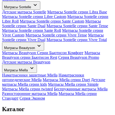
Матрасы Sontelle
Детские матрасы Sontelle
Матрасы Sontelle серии Libra Base
Матрасы Sontelle серии Libre Castom
Матрасы Sontelle серии
Libre Roll
Матрасы Sontelle серии Sante Castom
Матрасы
Sontelle серии Sante Dual
Матрасы Sontelle серии Sante Tense
Матрасы Sontelle серии Sante Roll
Матрасы Sontelle серии
Vivre Castom
Матрасы Sontelle серии Vivre Tense
Матрасы
Sontelle серии Vivre Dual
Матрасы Sontelle серии Vivre Total
Матрасы Beautyson
Матрасы Beautyson Серии Бьютисон Комфорт
Матрасы
Beautyson серии Бьютисон Rest
Серия Beautyson Promo
Детские матрасы Beautyson
Матрасы Miella
Наматрасники защитные Miella
Наматрасники
ортопедические Miella
Матрасы Miella серии Duet
Детские
матрасы Miella серии kids
Матрасы Miella серии Simple
Матрасы Miella серии twisted
Беспружинные матрасы Miella
Разносторонние матрасы Miella
Матрасы Miella серии
Стандарт
Серия Эконом
Каталог