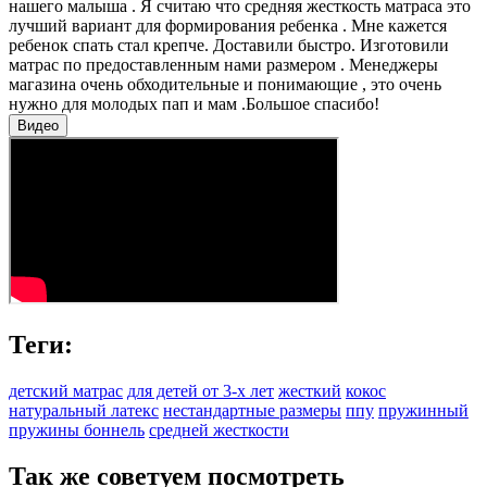
нашего малыша . Я считаю что средняя жесткость матраса это
лучший вариант для формирования ребенка . Мне кажется
ребенок спать стал крепче. Доставили быстро. Изготовили
матрас по предоставленным нами размером . Менеджеры
магазина очень обходительные и понимающие , это очень
нужно для молодых пап и мам .Большое спасибо!
Видео
Теги:
детский матрас
для детей от 3-х лет
жесткий
кокос
натуральный латекс
нестандартные размеры
ппу
пружинный
пружины боннель
средней жесткости
Так же советуем посмотреть