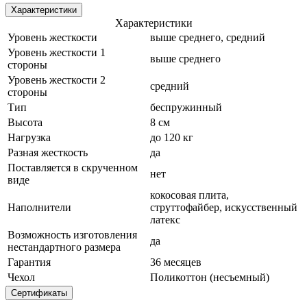
Характеристики
Характеристики
Уровень жесткости
выше среднего, средний
Уровень жесткости 1
выше среднего
стороны
Уровень жесткости 2
средний
стороны
Тип
беспружинный
Высота
8 см
Нагрузка
до 120 кг
Разная жесткость
да
Поставляется в скрученном
нет
виде
кокосовая плита,
Наполнители
струттофайбер, искусственный
латекс
Возможность изготовления
да
нестандартного размера
Гарантия
36 месяцев
Чехол
Поликоттон (несъемный)
Сертификаты