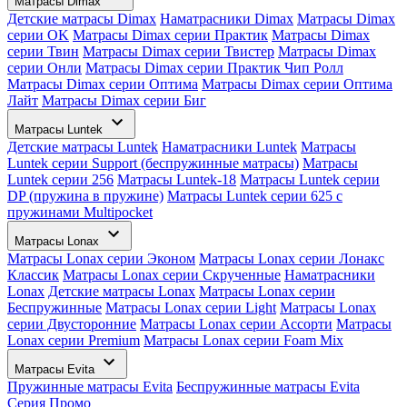
Матрасы Dimax
Детские матрасы Dimax
Наматрасники Dimax
Матрасы Dimax
серии OK
Матрасы Dimax серии Практик
Матрасы Dimax
серии Твин
Матрасы Dimax серии Твистер
Матрасы Dimax
серии Онли
Матрасы Dimax серии Практик Чип Ролл
Матрасы Dimax серии Оптима
Матрасы Dimax серии Оптима
Лайт
Матрасы Dimax серии Биг
Матрасы Luntek
Детские матрасы Luntek
Наматрасники Luntek
Матрасы
Luntek серии Support (беспружинные матрасы)
Матрасы
Luntek серии 256
Матрасы Luntek-18
Матрасы Luntek серии
DP (пружина в пружине)
Матрасы Luntek серии 625 с
пружинами Multipocket
Матрасы Lonax
Матрасы Lonax серии Эконом
Матрасы Lonax серии Лонакс
Классик
Матрасы Lonax серии Скрученные
Наматрасники
Lonax
Детские матрасы Lonax
Матрасы Lonax серии
Беспружинные
Матрасы Lonax серии Light
Матрасы Lonax
серии Двусторонние
Матрасы Lonax серии Ассорти
Матрасы
Lonax серии Premium
Матрасы Lonax серии Foam Mix
Матрасы Evita
Пружинные матрасы Evita
Беспружинные матрасы Evita
Серия Промо