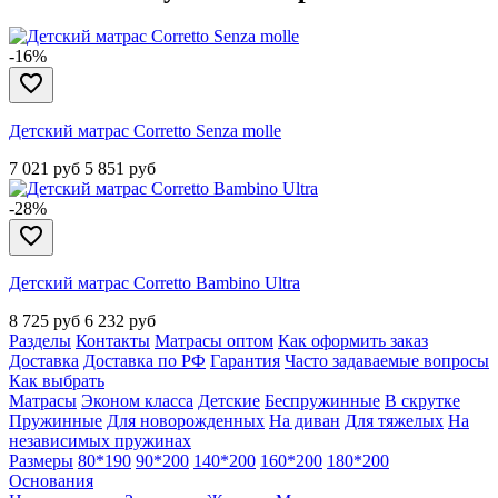
-16%
Детский матрас Corretto Senza molle
7 021 руб
5 851
руб
-28%
Детский матрас Corretto Bambino Ultra
8 725 руб
6 232
руб
Разделы
Контакты
Матрасы оптом
Как оформить заказ
Доставка
Доставка по РФ
Гарантия
Часто задаваемые вопросы
Как выбрать
Матрасы
Эконом класса
Детские
Беспружинные
В скрутке
Пружинные
Для новорожденных
На диван
Для тяжелых
На
независимых пружинах
Размеры
80*190
90*200
140*200
160*200
180*200
Основания