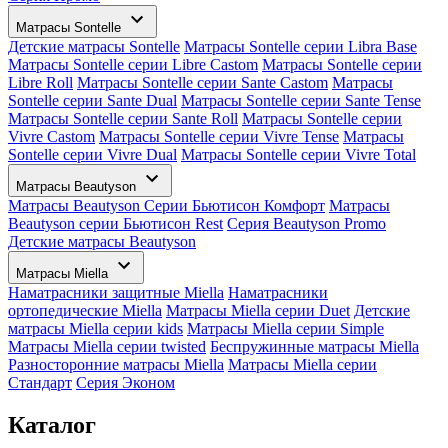
Матрасы Sontelle
Детские матрасы Sontelle
Матрасы Sontelle серии Libra Base
Матрасы Sontelle серии Libre Castom
Матрасы Sontelle серии
Libre Roll
Матрасы Sontelle серии Sante Castom
Матрасы
Sontelle серии Sante Dual
Матрасы Sontelle серии Sante Tense
Матрасы Sontelle серии Sante Roll
Матрасы Sontelle серии
Vivre Castom
Матрасы Sontelle серии Vivre Tense
Матрасы
Sontelle серии Vivre Dual
Матрасы Sontelle серии Vivre Total
Матрасы Beautyson
Матрасы Beautyson Серии Бьютисон Комфорт
Матрасы
Beautyson серии Бьютисон Rest
Серия Beautyson Promo
Детские матрасы Beautyson
Матрасы Miella
Наматрасники защитные Miella
Наматрасники
ортопедические Miella
Матрасы Miella серии Duet
Детские
матрасы Miella серии kids
Матрасы Miella серии Simple
Матрасы Miella серии twisted
Беспружинные матрасы Miella
Разносторонние матрасы Miella
Матрасы Miella серии
Стандарт
Серия Эконом
Каталог