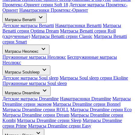
Промтекс-Ориент серии Soft 18
Детские матрасы Промтекс-
Ориент
Наматрасники Промтекс-Ориент
Матрасы Benartti
Детские матрасы Benartti
Наматрасники Benartti
Матрасы
Benatti серии Optima Dream
Матрасы Benatti серии Roll
(скрученные)
Матрасы Benatti серии Classic
Матрасы Benatti
серии Smart
Матрасы Неолюкс
Пружинные матрасы Неолюкс
Беспружинные матрасы
Неолюкс
Матрасы Soulsleep
Детские матрасы Soul sleep
Матрасы Soul sleep серии Ekoline
Пружинные матрасы Soul sleep
Матрасы Dreamline
Детские матрасы Dreamline
Наматрасники Dreamline
Матрасы
Dreamline серии эконом
Матрасы Dreamline серии Bonnel
Матрасы Dreamline серии ROLL
Матрасы Dreamline серии Eco
Матрасы Dreamline серии Dream
Матрасы Dreamline серии
Kombi
Матрасы Dreamline серии Sleep
Матрасы Dreamline
серии Prime
Матрасы Dreamline серии Easy