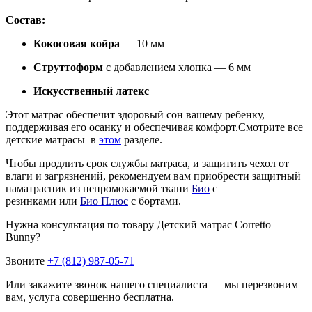
Состав:
Кокосовая койра
— 10 мм
Струттоформ
с добавлением хлопка — 6 мм
Искусственный латекс
Этот матрас обеспечит здоровый сон вашему ребенку,
поддерживая его осанку и обеспечивая комфорт.Смотрите все
детские матрасы в
этом
разделе.
Чтобы продлить срок службы матраса, и защитить чехол от
влаги и загрязнений, рекомендуем вам приобрести защитный
наматрасник из непромокаемой ткани
Био
с
резинками или
Био Плюс
с бортами.
Нужна консультация по товару
Детский матрас Corretto
Bunny
?
Звоните
+7 (812) 987-05-71
Или
закажите звонок нашего специалиста
— мы перезвоним
вам,
услуга совершенно бесплатна
.