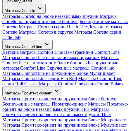
Производители
Матрасы Corretto
Матрасы Correto на блоке независимых пружин
Матрасы
Corretto на пружинном блоке боннель
Беспружинные матрасы
Corretto
Матрасы Corretto серии Heath Life
Детские матрасы
Corretto
Матрасы Corretto в скрутке
Матрасы Corretto серии
Little Italy
Матрасы Comfort line
Детские матрасы Comfort Line
Наматрасники Comfort Line
Матрасы Comfort line на независимых пружинах
Матрасы
Comfort line на пружинном блоке боннель
Беспружинные
матрасы Comfort Line
Скрученные матрасы Comfort line
Матрасы Comfort line на пружинном блоке Мультипакет
Матрасы Comfort Line серии Eco Roll
Матрасы Comfort Line
серии Roll Classik
Матрасы Comfort Line серии Promo Balans
Матрасы Промтекс-ориент
Матрасы Промтекс-ориент на пружинном блоке боннель
Беспружинные матрасы Промтекс-ориент
Матрасы Промтекс-
ориент на блоке независимых пружин TFK
Матрасы
Промтекс-ориент на блоке независимых пружин Duet
Матрасы Промтекс-ориент на пружинном блоке Микропакет
Матрасы Промтекс-ориент на пружинном блоке Мультипакет
Матрасы Промтекс-ориент беспружинные в скрутке
Матрасы