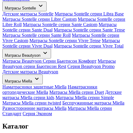
Матрасы Sontelle
Детские матрасы Sontelle
Матрасы Sontelle серии Libra Base
Матрасы Sontelle серии Libre Castom
Матрасы Sontelle серии
Libre Roll
Матрасы Sontelle серии Sante Castom
Матрасы
Sontelle серии Sante Dual
Матрасы Sontelle серии Sante Tense
Матрасы Sontelle серии Sante Roll
Матрасы Sontelle серии
Vivre Castom
Матрасы Sontelle серии Vivre Tense
Матрасы
Sontelle серии Vivre Dual
Матрасы Sontelle серии Vivre Total
Матрасы Beautyson
Матрасы Beautyson Серии Бьютисон Комфорт
Матрасы
Beautyson серии Бьютисон Rest
Серия Beautyson Promo
Детские матрасы Beautyson
Матрасы Miella
Наматрасники защитные Miella
Наматрасники
ортопедические Miella
Матрасы Miella серии Duet
Детские
матрасы Miella серии kids
Матрасы Miella серии Simple
Матрасы Miella серии twisted
Беспружинные матрасы Miella
Разносторонние матрасы Miella
Матрасы Miella серии
Стандарт
Серия Эконом
Каталог