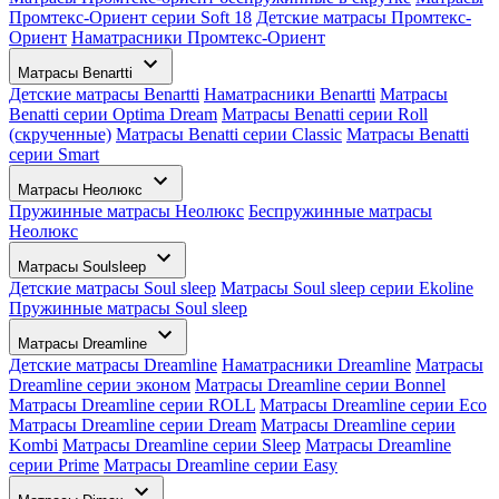
Промтекс-Ориент серии Soft 18
Детские матрасы Промтекс-
Ориент
Наматрасники Промтекс-Ориент
Матрасы Benartti
Детские матрасы Benartti
Наматрасники Benartti
Матрасы
Benatti серии Optima Dream
Матрасы Benatti серии Roll
(скрученные)
Матрасы Benatti серии Classic
Матрасы Benatti
серии Smart
Матрасы Неолюкс
Пружинные матрасы Неолюкс
Беспружинные матрасы
Неолюкс
Матрасы Soulsleep
Детские матрасы Soul sleep
Матрасы Soul sleep серии Ekoline
Пружинные матрасы Soul sleep
Матрасы Dreamline
Детские матрасы Dreamline
Наматрасники Dreamline
Матрасы
Dreamline серии эконом
Матрасы Dreamline серии Bonnel
Матрасы Dreamline серии ROLL
Матрасы Dreamline серии Eco
Матрасы Dreamline серии Dream
Матрасы Dreamline серии
Kombi
Матрасы Dreamline серии Sleep
Матрасы Dreamline
серии Prime
Матрасы Dreamline серии Easy