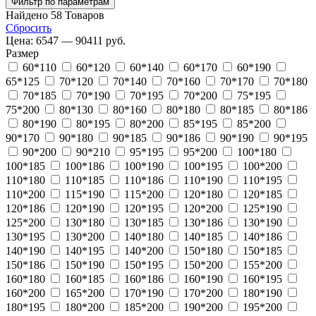
Фильтр по параметрам
Найдено
58
Товаров
Сбросить
Цена:
6547 — 90411 руб.
Размер
60*110
60*120
60*140
60*170
60*190
65*125
70*120
70*140
70*160
70*170
70*180
70*185
70*190
70*195
70*200
75*195
75*200
80*130
80*160
80*180
80*185
80*186
80*190
80*195
80*200
85*195
85*200
90*170
90*180
90*185
90*186
90*190
90*195
90*200
90*210
95*195
95*200
100*180
100*185
100*186
100*190
100*195
100*200
110*180
110*185
110*186
110*190
110*195
110*200
115*190
115*200
120*180
120*185
120*186
120*190
120*195
120*200
125*190
125*200
130*180
130*185
130*186
130*190
130*195
130*200
140*180
140*185
140*186
140*190
140*195
140*200
150*180
150*185
150*186
150*190
150*195
150*200
155*200
160*180
160*185
160*186
160*190
160*195
160*200
165*200
170*190
170*200
180*190
180*195
180*200
185*200
190*200
195*200