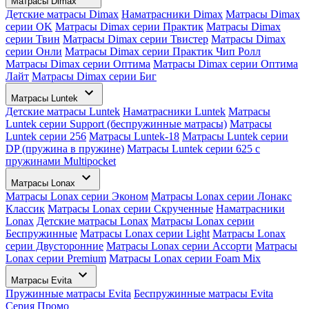
Матрасы Dimax
Детские матрасы Dimax
Наматрасники Dimax
Матрасы Dimax
серии OK
Матрасы Dimax серии Практик
Матрасы Dimax
серии Твин
Матрасы Dimax серии Твистер
Матрасы Dimax
серии Онли
Матрасы Dimax серии Практик Чип Ролл
Матрасы Dimax серии Оптима
Матрасы Dimax серии Оптима
Лайт
Матрасы Dimax серии Биг
Матрасы Luntek
Детские матрасы Luntek
Наматрасники Luntek
Матрасы
Luntek серии Support (беспружинные матрасы)
Матрасы
Luntek серии 256
Матрасы Luntek-18
Матрасы Luntek серии
DP (пружина в пружине)
Матрасы Luntek серии 625 с
пружинами Multipocket
Матрасы Lonax
Матрасы Lonax серии Эконом
Матрасы Lonax серии Лонакс
Классик
Матрасы Lonax серии Скрученные
Наматрасники
Lonax
Детские матрасы Lonax
Матрасы Lonax серии
Беспружинные
Матрасы Lonax серии Light
Матрасы Lonax
серии Двусторонние
Матрасы Lonax серии Ассорти
Матрасы
Lonax серии Premium
Матрасы Lonax серии Foam Mix
Матрасы Evita
Пружинные матрасы Evita
Беспружинные матрасы Evita
Серия Промо