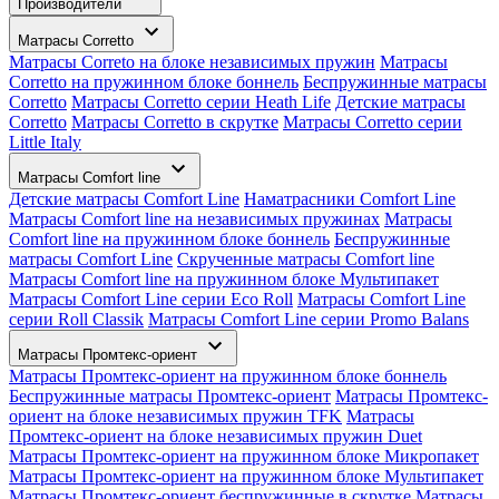
Производители
Матрасы Corretto
Матрасы Correto на блоке независимых пружин
Матрасы
Corretto на пружинном блоке боннель
Беспружинные матрасы
Corretto
Матрасы Corretto серии Heath Life
Детские матрасы
Corretto
Матрасы Corretto в скрутке
Матрасы Corretto серии
Little Italy
Матрасы Comfort line
Детские матрасы Comfort Line
Наматрасники Comfort Line
Матрасы Comfort line на независимых пружинах
Матрасы
Comfort line на пружинном блоке боннель
Беспружинные
матрасы Comfort Line
Скрученные матрасы Comfort line
Матрасы Comfort line на пружинном блоке Мультипакет
Матрасы Comfort Line серии Eco Roll
Матрасы Comfort Line
серии Roll Classik
Матрасы Comfort Line серии Promo Balans
Матрасы Промтекс-ориент
Матрасы Промтекс-ориент на пружинном блоке боннель
Беспружинные матрасы Промтекс-ориент
Матрасы Промтекс-
ориент на блоке независимых пружин TFK
Матрасы
Промтекс-ориент на блоке независимых пружин Duet
Матрасы Промтекс-ориент на пружинном блоке Микропакет
Матрасы Промтекс-ориент на пружинном блоке Мультипакет
Матрасы Промтекс-ориент беспружинные в скрутке
Матрасы