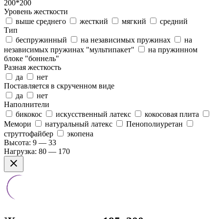
200*200
Уровень жесткости
выше среднего
жесткий
мягкий
средний
Тип
беспружинный
на независимых пружинах
на
независимых пружинах "мультипакет"
на пружинном
блоке "боннель"
Разная жесткость
да
нет
Поставляется в скрученном виде
да
нет
Наполнители
бикокос
искусственный латекс
кокосовая плита
Мемори
натуральный латекс
Пенополиуретан
струттофайбер
экопена
Высота:
9 — 33
Нагрузка:
80 — 170