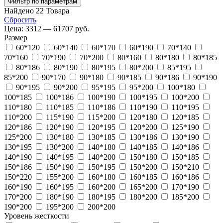
Фильтр по параметрам
Найдено
22
Товара
Сбросить
Цена:
3312 — 61707 руб.
Размер
60*120
60*140
60*170
60*190
70*140
70*160
70*190
70*200
80*160
80*180
80*185
80*186
80*190
80*195
80*200
85*195
85*200
90*170
90*180
90*185
90*186
90*190
90*195
90*200
95*195
95*200
100*180
100*185
100*186
100*190
100*195
100*200
110*180
110*185
110*186
110*190
110*195
110*200
115*190
115*200
120*180
120*185
120*186
120*190
120*195
120*200
125*190
125*200
130*180
130*185
130*186
130*190
130*195
130*200
140*180
140*185
140*186
140*190
140*195
140*200
150*180
150*185
150*186
150*190
150*195
150*200
150*210
150*220
155*200
160*180
160*185
160*186
160*190
160*195
160*200
165*200
170*190
170*200
180*190
180*195
180*200
185*200
190*200
195*200
200*200
Уровень жесткости