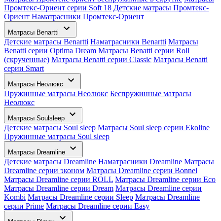
Промтекс-Ориент серии Soft 18
Детские матрасы Промтекс-
Ориент
Наматрасники Промтекс-Ориент
Матрасы Benartti
Детские матрасы Benartti
Наматрасники Benartti
Матрасы
Benatti серии Optima Dream
Матрасы Benatti серии Roll
(скрученные)
Матрасы Benatti серии Classic
Матрасы Benatti
серии Smart
Матрасы Неолюкс
Пружинные матрасы Неолюкс
Беспружинные матрасы
Неолюкс
Матрасы Soulsleep
Детские матрасы Soul sleep
Матрасы Soul sleep серии Ekoline
Пружинные матрасы Soul sleep
Матрасы Dreamline
Детские матрасы Dreamline
Наматрасники Dreamline
Матрасы
Dreamline серии эконом
Матрасы Dreamline серии Bonnel
Матрасы Dreamline серии ROLL
Матрасы Dreamline серии Eco
Матрасы Dreamline серии Dream
Матрасы Dreamline серии
Kombi
Матрасы Dreamline серии Sleep
Матрасы Dreamline
серии Prime
Матрасы Dreamline серии Easy