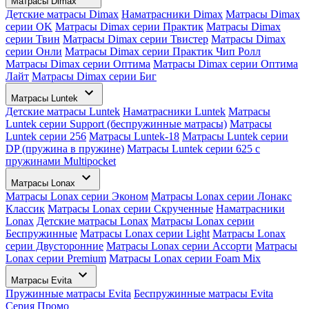
Матрасы Dimax
Детские матрасы Dimax
Наматрасники Dimax
Матрасы Dimax
серии OK
Матрасы Dimax серии Практик
Матрасы Dimax
серии Твин
Матрасы Dimax серии Твистер
Матрасы Dimax
серии Онли
Матрасы Dimax серии Практик Чип Ролл
Матрасы Dimax серии Оптима
Матрасы Dimax серии Оптима
Лайт
Матрасы Dimax серии Биг
Матрасы Luntek
Детские матрасы Luntek
Наматрасники Luntek
Матрасы
Luntek серии Support (беспружинные матрасы)
Матрасы
Luntek серии 256
Матрасы Luntek-18
Матрасы Luntek серии
DP (пружина в пружине)
Матрасы Luntek серии 625 с
пружинами Multipocket
Матрасы Lonax
Матрасы Lonax серии Эконом
Матрасы Lonax серии Лонакс
Классик
Матрасы Lonax серии Скрученные
Наматрасники
Lonax
Детские матрасы Lonax
Матрасы Lonax серии
Беспружинные
Матрасы Lonax серии Light
Матрасы Lonax
серии Двусторонние
Матрасы Lonax серии Ассорти
Матрасы
Lonax серии Premium
Матрасы Lonax серии Foam Mix
Матрасы Evita
Пружинные матрасы Evita
Беспружинные матрасы Evita
Серия Промо