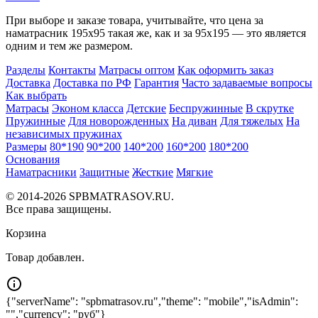
При выборе и заказе товара, учитывайте, что цена за
наматрасник 195x95 такая же, как и за 95x195 — это является
одним и тем же размером.
Разделы
Контакты
Матрасы оптом
Как оформить заказ
Доставка
Доставка по РФ
Гарантия
Часто задаваемые вопросы
Как выбрать
Матрасы
Эконом класса
Детские
Беспружинные
В скрутке
Пружинные
Для новорожденных
На диван
Для тяжелых
На
независимых пружинах
Размеры
80*190
90*200
140*200
160*200
180*200
Основания
Наматрасники
Защитные
Жесткие
Мягкие
© 2014-2026 SPBMATRASOV.RU.
Все права защищены.
Корзина
Товар добавлен.
{"serverName": "spbmatrasov.ru","theme": "mobile","isAdmin":
"","currency": "руб"}