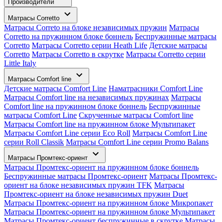
Производители
Матрасы Corretto
Матрасы Correto на блоке независимых пружин
Матрасы
Corretto на пружинном блоке боннель
Беспружинные матрасы
Corretto
Матрасы Corretto серии Heath Life
Детские матрасы
Corretto
Матрасы Corretto в скрутке
Матрасы Corretto серии
Little Italy
Матрасы Comfort line
Детские матрасы Comfort Line
Наматрасники Comfort Line
Матрасы Comfort line на независимых пружинах
Матрасы
Comfort line на пружинном блоке боннель
Беспружинные
матрасы Comfort Line
Скрученные матрасы Comfort line
Матрасы Comfort line на пружинном блоке Мультипакет
Матрасы Comfort Line серии Eco Roll
Матрасы Comfort Line
серии Roll Classik
Матрасы Comfort Line серии Promo Balans
Матрасы Промтекс-ориент
Матрасы Промтекс-ориент на пружинном блоке боннель
Беспружинные матрасы Промтекс-ориент
Матрасы Промтекс-
ориент на блоке независимых пружин TFK
Матрасы
Промтекс-ориент на блоке независимых пружин Duet
Матрасы Промтекс-ориент на пружинном блоке Микропакет
Матрасы Промтекс-ориент на пружинном блоке Мультипакет
Матрасы Промтекс-ориент беспружинные в скрутке
Матрасы