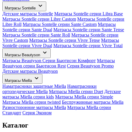
Матрасы Sontelle
Детские матрасы Sontelle
Матрасы Sontelle серии Libra Base
Матрасы Sontelle серии Libre Castom
Матрасы Sontelle серии
Libre Roll
Матрасы Sontelle серии Sante Castom
Матрасы
Sontelle серии Sante Dual
Матрасы Sontelle серии Sante Tense
Матрасы Sontelle серии Sante Roll
Матрасы Sontelle серии
Vivre Castom
Матрасы Sontelle серии Vivre Tense
Матрасы
Sontelle серии Vivre Dual
Матрасы Sontelle серии Vivre Total
Матрасы Beautyson
Матрасы Beautyson Серии Бьютисон Комфорт
Матрасы
Beautyson серии Бьютисон Rest
Серия Beautyson Promo
Детские матрасы Beautyson
Матрасы Miella
Наматрасники защитные Miella
Наматрасники
ортопедические Miella
Матрасы Miella серии Duet
Детские
матрасы Miella серии kids
Матрасы Miella серии Simple
Матрасы Miella серии twisted
Беспружинные матрасы Miella
Разносторонние матрасы Miella
Матрасы Miella серии
Стандарт
Серия Эконом
Каталог