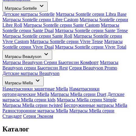
Матрасы Sontelle
Детские матрасы Sontelle
Матрасы Sontelle серии Libra Base
Матрасы Sontelle серии Libre Castom
Матрасы Sontelle серии
Libre Roll
Матрасы Sontelle серии Sante Castom
Матрасы
Sontelle серии Sante Dual
Матрасы Sontelle серии Sante Tense
Матрасы Sontelle серии Sante Roll
Матрасы Sontelle серии
Vivre Castom
Матрасы Sontelle серии Vivre Tense
Матрасы
Sontelle серии Vivre Dual
Матрасы Sontelle серии Vivre Total
Матрасы Beautyson
Матрасы Beautyson Серии Бьютисон Комфорт
Матрасы
Beautyson серии Бьютисон Rest
Серия Beautyson Promo
Детские матрасы Beautyson
Матрасы Miella
Наматрасники защитные Miella
Наматрасники
ортопедические Miella
Матрасы Miella серии Duet
Детские
матрасы Miella серии kids
Матрасы Miella серии Simple
Матрасы Miella серии twisted
Беспружинные матрасы Miella
Разносторонние матрасы Miella
Матрасы Miella серии
Стандарт
Серия Эконом
Каталог