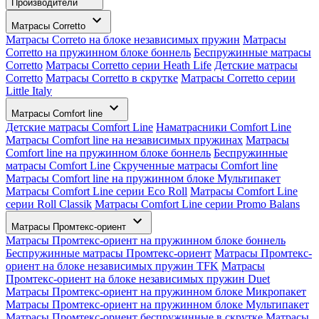
Производители
Матрасы Corretto
Матрасы Correto на блоке независимых пружин
Матрасы
Corretto на пружинном блоке боннель
Беспружинные матрасы
Corretto
Матрасы Corretto серии Heath Life
Детские матрасы
Corretto
Матрасы Corretto в скрутке
Матрасы Corretto серии
Little Italy
Матрасы Comfort line
Детские матрасы Comfort Line
Наматрасники Comfort Line
Матрасы Comfort line на независимых пружинах
Матрасы
Comfort line на пружинном блоке боннель
Беспружинные
матрасы Comfort Line
Скрученные матрасы Comfort line
Матрасы Comfort line на пружинном блоке Мультипакет
Матрасы Comfort Line серии Eco Roll
Матрасы Comfort Line
серии Roll Classik
Матрасы Comfort Line серии Promo Balans
Матрасы Промтекс-ориент
Матрасы Промтекс-ориент на пружинном блоке боннель
Беспружинные матрасы Промтекс-ориент
Матрасы Промтекс-
ориент на блоке независимых пружин TFK
Матрасы
Промтекс-ориент на блоке независимых пружин Duet
Матрасы Промтекс-ориент на пружинном блоке Микропакет
Матрасы Промтекс-ориент на пружинном блоке Мультипакет
Матрасы Промтекс-ориент беспружинные в скрутке
Матрасы