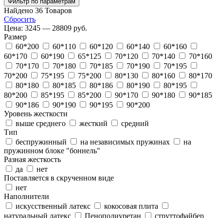
Фильтр по параметрам
Найдено
36
Товаров
Сбросить
Цена:
3245 — 28809 руб.
Размер
60*200
60*110
60*120
60*140
60*160
60*170
60*190
65*125
70*120
70*140
70*160
70*170
70*180
70*185
70*190
70*195
70*200
75*195
75*200
80*130
80*160
80*170
80*180
80*185
80*186
80*190
80*195
80*200
85*195
85*200
90*170
90*180
90*185
90*186
90*190
90*195
90*200
Уровень жесткости
выше среднего
жесткий
средний
Тип
беспружинный
на независимых пружинах
на
пружинном блоке "боннель"
Разная жесткость
да
нет
Поставляется в скрученном виде
нет
Наполнители
искусственный латекс
кокосовая плита
натуральный латекс
Пенополиуретан
струттофайбер