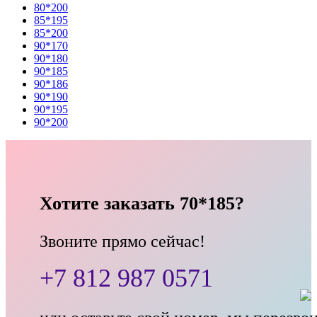
80*200
85*195
85*200
90*170
90*180
90*185
90*186
90*190
90*195
90*200
Хотите заказать 70*185?
Звоните прямо сейчас!
+7 812 987 0571