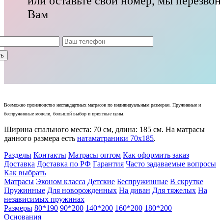
или оставьте свой номер, мы перезво
Вам
Возможно производство нестандартных матрасов по индивидуальным размерам. Пружинные и
беспружинные модели, большой выбор и приятные цены.
Ширина спального места: 70 см, длина: 185 см. На матрасы
данного размера есть
натаматраники 70х185
.
Разделы
Контакты
Матрасы оптом
Как оформить заказ
Доставка
Доставка по РФ
Гарантия
Часто задаваемые вопросы
Как выбрать
Матрасы
Эконом класса
Детские
Беспружинные
В скрутке
Пружинные
Для новорожденных
На диван
Для тяжелых
На
независимых пружинах
Размеры
80*190
90*200
140*200
160*200
180*200
Основания