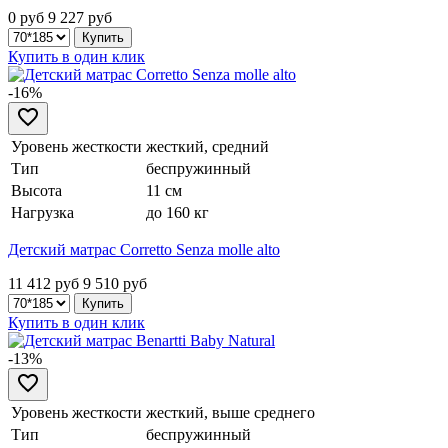
0 руб
9 227
руб
Купить в один клик
-16%
Уровень жесткости
жесткий, средний
Тип
беспружинный
Высота
11 см
Нагрузка
до 160 кг
Детский матрас Corretto Senza molle alto
11 412 руб
9 510
руб
Купить в один клик
-13%
Уровень жесткости
жесткий, выше среднего
Тип
беспружинный