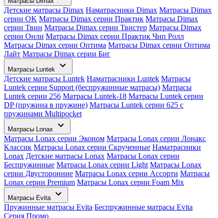
Матрасы Dimax
Детские матрасы Dimax
Наматрасники Dimax
Матрасы Dimax
серии OK
Матрасы Dimax серии Практик
Матрасы Dimax
серии Твин
Матрасы Dimax серии Твистер
Матрасы Dimax
серии Онли
Матрасы Dimax серии Практик Чип Ролл
Матрасы Dimax серии Оптима
Матрасы Dimax серии Оптима
Лайт
Матрасы Dimax серии Биг
Матрасы Luntek
Детские матрасы Luntek
Наматрасники Luntek
Матрасы
Luntek серии Support (беспружинные матрасы)
Матрасы
Luntek серии 256
Матрасы Luntek-18
Матрасы Luntek серии
DP (пружина в пружине)
Матрасы Luntek серии 625 с
пружинами Multipocket
Матрасы Lonax
Матрасы Lonax серии Эконом
Матрасы Lonax серии Лонакс
Классик
Матрасы Lonax серии Скрученные
Наматрасники
Lonax
Детские матрасы Lonax
Матрасы Lonax серии
Беспружинные
Матрасы Lonax серии Light
Матрасы Lonax
серии Двусторонние
Матрасы Lonax серии Ассорти
Матрасы
Lonax серии Premium
Матрасы Lonax серии Foam Mix
Матрасы Evita
Пружинные матрасы Evita
Беспружинные матрасы Evita
Серия Промо