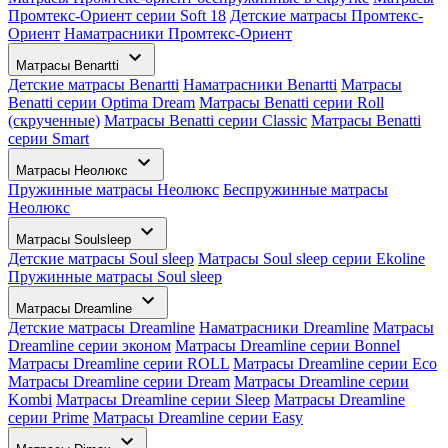
Промтекс-Ориент серии Soft 18
Детские матрасы Промтекс-
Ориент
Наматрасники Промтекс-Ориент
Матрасы Benartti
Детские матрасы Benartti
Наматрасники Benartti
Матрасы
Benatti серии Optima Dream
Матрасы Benatti серии Roll
(скрученные)
Матрасы Benatti серии Classic
Матрасы Benatti
серии Smart
Матрасы Неолюкс
Пружинные матрасы Неолюкс
Беспружинные матрасы
Неолюкс
Матрасы Soulsleep
Детские матрасы Soul sleep
Матрасы Soul sleep серии Ekoline
Пружинные матрасы Soul sleep
Матрасы Dreamline
Детские матрасы Dreamline
Наматрасники Dreamline
Матрасы
Dreamline серии эконом
Матрасы Dreamline серии Bonnel
Матрасы Dreamline серии ROLL
Матрасы Dreamline серии Eco
Матрасы Dreamline серии Dream
Матрасы Dreamline серии
Kombi
Матрасы Dreamline серии Sleep
Матрасы Dreamline
серии Prime
Матрасы Dreamline серии Easy